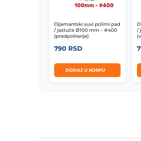
Dijamantski suvi polirni pad
D
/ jastuče Ø100 mm – #400
/
(predpoliranje)
(
790
RSD
DODAJ U KORPU