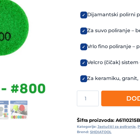
Dijamantski polirni
Za suvo poliranje – 
Vrlo fino poliranje – 
Velcro (čičak) siste
Za keramiku, granit
Dijamantski
DOD
polirni
pad
50mm
Šifra proizvoda:
A6110215
Kategorije:
Jastučići za poliranje
,
P
#800
Brend:
SHDIATOOL
za