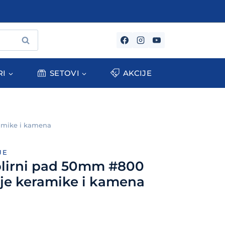
PRETRAŽI
RI
SETOVI
AKCIJE
ramike i kamena
JE
olirni pad 50mm #800
nje keramike i kamena