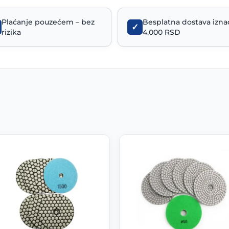
suvo
Plaćanje pouzećem – bez
poliranje
Besplatna dostava izna
✓
rizika
4.000 RSD
keramike
i
kamena
količina