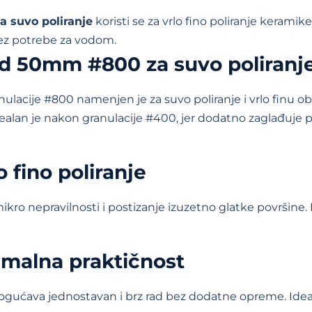
 suvo poliranje
koristi se za vrlo fino poliranje keramik
 bez potrebe za vodom.
pad 50mm #800 za suvo poliranj
nulacije #800 namenjen je za suvo poliranje i vrlo finu o
alan je nakon granulacije #400, jer dodatno zaglađuje po
 fino poliranje
ro nepravilnosti i postizanje izuzetno glatke površine. 
imalna praktičnost
mogućava jednostavan i brz rad bez dodatne opreme. Ideal