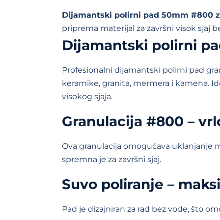
Dijamantski polirni pad 50mm #800 za
priprema materijal za završni visok sjaj
Dijamantski polirni 
Profesionalni dijamantski polirni pad gra
keramike, granita, mermera i kamena. Ide
visokog sjaja.
Granulacija #800 – vrlo
Ova granulacija omogućava uklanjanje mik
spremna je za završni sjaj.
Suvo poliranje – maks
Pad je dizajniran za rad bez vode, što o