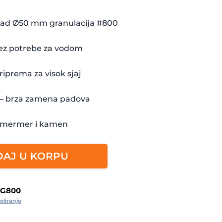
 pad Ø50 mm granulacija #800
bez potrebe za vodom
priprema za visok sjaj
m – brza zamena padova
, mermer i kamen
AJ U KORPU
BG800
oliranje