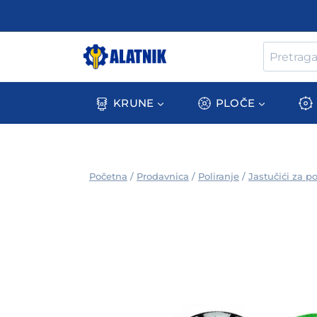
Skip
to
content
Pretraga
za:
KRUNE
PLOČE
/
Prodavnica
/
Poliranje
/
Jastučići za po