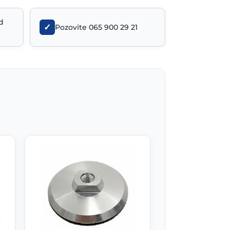
d
✓
Pozovite 065 900 29 21