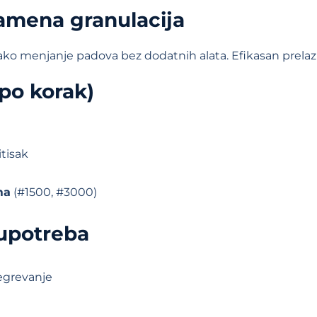
zamena granulacija
ako menjanje padova bez dodatnih alata. Efikasan prelaz 
 po korak)
tisak
ma
(#1500, #3000)
 upotreba
regrevanje