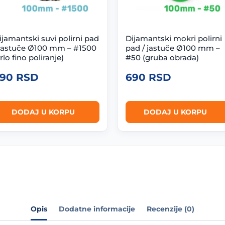
ijamantski suvi polirni pad
Dijamantski mokri polirni
 jastuče Ø100 mm – #1500
pad / jastuče Ø100 mm –
vrlo fino poliranje)
#50 (gruba obrada)
790
RSD
690
RSD
DODAJ U KORPU
DODAJ U KORPU
Opis
Dodatne informacije
Recenzije (0)