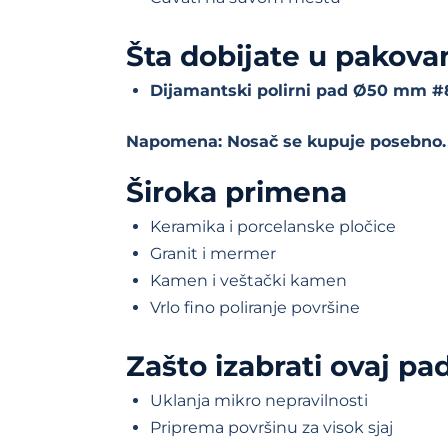
Šta dobijate u pakova
Dijamantski polirni pad Ø50 mm 
Napomena: Nosač se kupuje posebno.
Široka primena
Keramika i porcelanske pločice
Granit i mermer
Kamen i veštački kamen
Vrlo fino poliranje površine
Zašto izabrati ovaj pa
Uklanja mikro nepravilnosti
Priprema površinu za visok sjaj