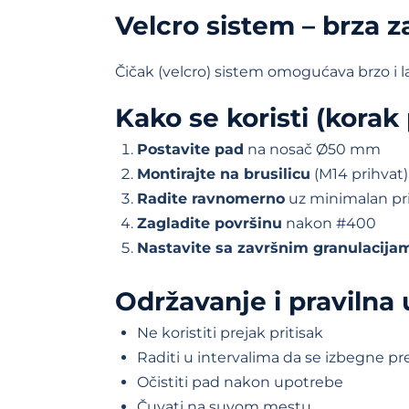
Velcro sistem – brza 
Čičak (velcro) sistem omogućava brzo i l
Kako se koristi (korak
Postavite pad
na nosač Ø50 mm
Montirajte na brusilicu
(M14 prihvat)
Radite ravnomerno
uz minimalan pri
Zagladite površinu
nakon #400
Nastavite sa završnim granulacija
Održavanje i pravilna
Ne koristiti prejak pritisak
Raditi u intervalima da se izbegne p
Očistiti pad nakon upotrebe
Čuvati na suvom mestu