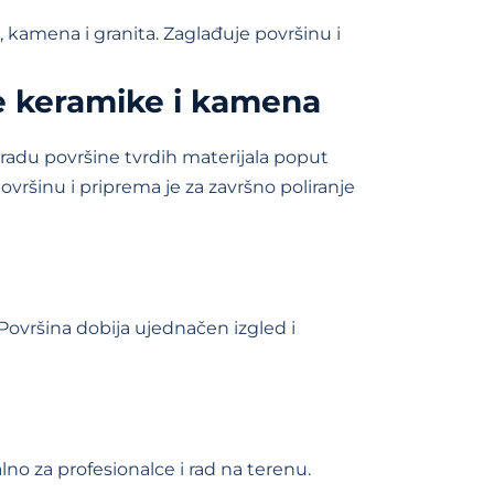
e, kamena i granita. Zaglađuje površinu i
e keramike i kamena
bradu površine tvrdih materijala poput
vršinu i priprema je za završno poliranje
Površina dobija ujednačen izgled i
no za profesionalce i rad na terenu.