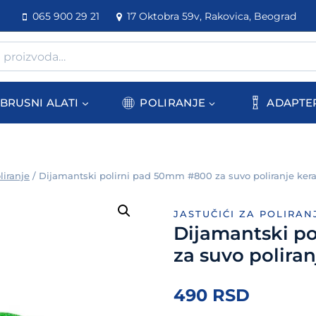
065 900 29 21
17 Oktobra 59v, Rakovica, Beograd
BRUSNI ALATI
POLIRANJE
ADAPTE
liranje
/
Dijamantski polirni pad 50mm #800 za suvo poliranje ke
JASTUČIĆI ZA POLIRAN
Dijamantski p
za suvo polira
490
RSD