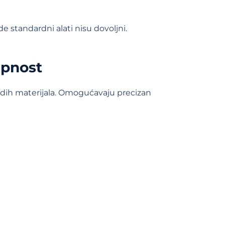
standardni alati nisu dovoljni.
upnost
rdih materijala. Omogućavaju precizan