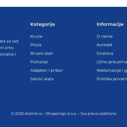
Kategorije
Informacije
Krune
O nama
ata za rad
Ploče
Kontakt
ani smo
Brusni alati
Dostava
ionalce i
Poliranje
Lično preuzima
Adapteri i pribor
Reklamacije i g
Setovi alata
Politika privatn
© 2026 Alatnik.rs – Shoppingo d.o.o. – Sva prava zadržana