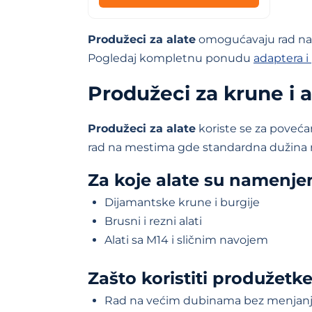
Produžeci za alate
omogućavaju rad na 
Pogledaj kompletnu ponudu
adaptera i
Produžeci za krune i a
Produžeci za alate
koriste se za poveća
rad na mestima gde standardna dužina nij
Za koje alate su namenje
Dijamantske krune i burgije
Brusni i rezni alati
Alati sa M14 i sličnim navojem
Zašto koristiti produžetk
Rad na većim dubinama bez menjanja