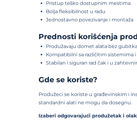
Pristup teško dostupnim mestima
Bolja fleksibilnost u radu
Jednostavno povezivanje i montaža
Prednosti korišćenja pro
Produžavaju domet alata bez gubitka
Kompatibilni sa različitim sistemima 
Stabilan i siguran rad čak i u zahtev
Gde se koriste?
Produžeci se koriste u građevinskim i in
standardni alati ne mogu da dosegnu.
Izaberi odgovarajući produžetak i ola