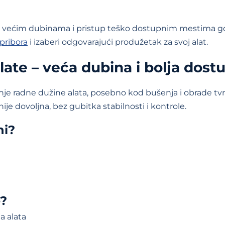
većim dubinama i pristup teško dostupnim mestima gde 
 pribora
i izaberi odgovarajući produžetak za svoj alat.
late – veća dubina i bolja dost
nje radne dužine alata, posebno kod bušenja i obrade tv
e dovoljna, bez gubitka stabilnosti i kontrole.
ni?
e?
 alata