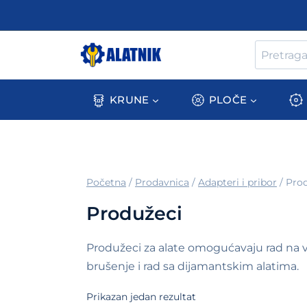
Skip
to
content
Pretraga
za:
KRUNE
PLOČE
/
Prodavnica
/
Adapteri i pribor
/
Pro
Produžeci
Produžeci za alate omogućavaju rad na 
brušenje i rad sa dijamantskim alatima.
Prikazan jedan rezultat