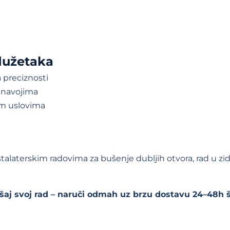
dužetaka
 preciznosti
i navojima
nim uslovima
stalaterskim radovima za bušenje dubljih otvora, rad u z
kšaj svoj rad – naruči odmah uz brzu dostavu 24–48h š