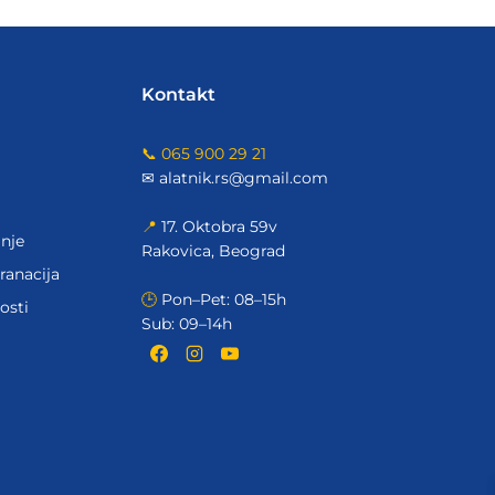
Kontakt
📞 065 900 29 21
✉ alatnik.rs@gmail.com
📍
17. Oktobra 59v
nje
Rakovica, Beograd
ranacija
🕒
Pon–Pet: 08–15h
osti
Sub: 09–14h