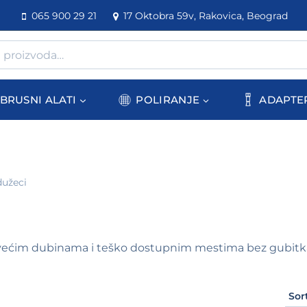
065 900 29 21
17 Oktobra 59v, Rakovica, Beograd
BRUSNI ALATI
POLIRANJE
ADAPTE
dužeci
većim dubinama i teško dostupnim mestima bez gubitka st