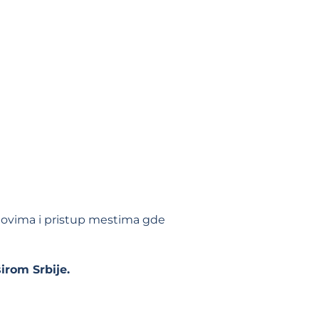
idovima i pristup mestima gde
irom Srbije.