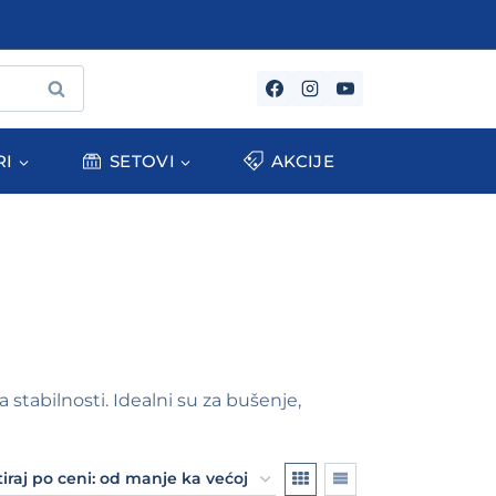
PRETRAŽI
RI
SETOVI
AKCIJE
abilnosti. Idealni su za bušenje,