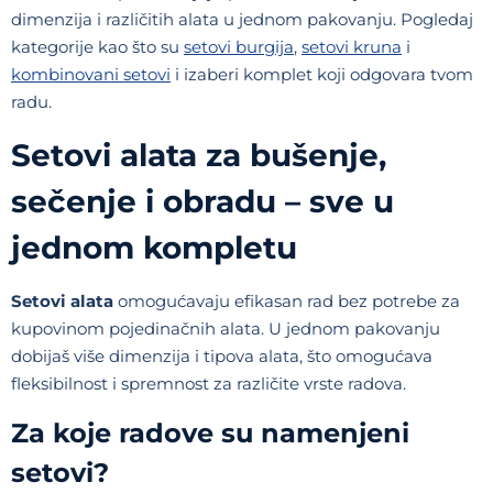
dimenzija i različitih alata u jednom pakovanju. Pogledaj
kategorije kao što su
setovi burgija
,
setovi kruna
i
kombinovani setovi
i izaberi komplet koji odgovara tvom
radu.
Setovi alata za bušenje,
sečenje i obradu – sve u
jednom kompletu
Setovi alata
omogućavaju efikasan rad bez potrebe za
kupovinom pojedinačnih alata. U jednom pakovanju
dobijaš više dimenzija i tipova alata, što omogućava
fleksibilnost i spremnost za različite vrste radova.
Za koje radove su namenjeni
setovi?