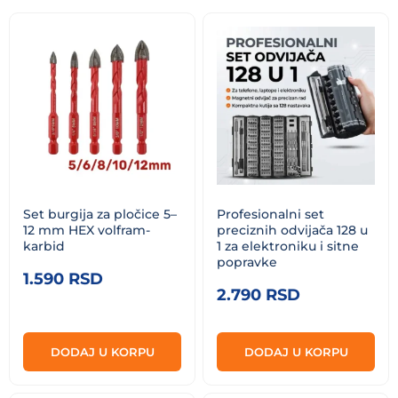
od
niže
ka
višoj
Set burgija za pločice 5–
Profesionalni set
12 mm HEX volfram-
preciznih odvijača 128 u
karbid
1 za elektroniku i sitne
popravke
1.590
RSD
2.790
RSD
DODAJ U KORPU
DODAJ U KORPU