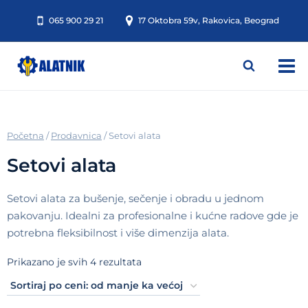
Skip
065 900 29 21
17 Oktobra 59v, Rakovica, Beograd
to
content
/
Prodavnica
/
Setovi alata
Setovi alata
Setovi alata za bušenje, sečenje i obradu u jednom
pakovanju. Idealni za profesionalne i kućne radove gde je
potrebna fleksibilnost i više dimenzija alata.
Sortirano
Prikazano je svih 4 rezultata
po
ceni: