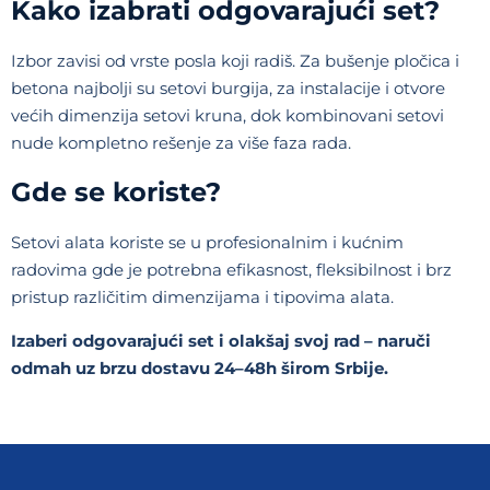
Kako izabrati odgovarajući set?
Izbor zavisi od vrste posla koji radiš. Za bušenje pločica i
betona najbolji su setovi burgija, za instalacije i otvore
većih dimenzija setovi kruna, dok kombinovani setovi
nude kompletno rešenje za više faza rada.
Gde se koriste?
Setovi alata koriste se u profesionalnim i kućnim
radovima gde je potrebna efikasnost, fleksibilnost i brz
pristup različitim dimenzijama i tipovima alata.
Izaberi odgovarajući set i olakšaj svoj rad – naruči
odmah uz brzu dostavu 24–48h širom Srbije.