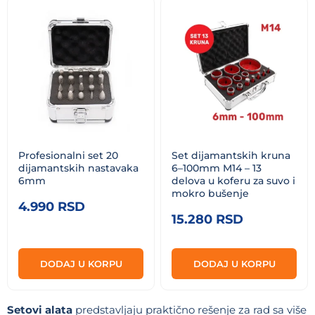
Profesionalni set 20
Set dijamantskih kruna
dijamantskih nastavaka
6–100mm M14 – 13
6mm
delova u koferu za suvo i
mokro bušenje
4.990
RSD
15.280
RSD
DODAJ U KORPU
DODAJ U KORPU
Setovi alata
predstavljaju praktično rešenje za rad sa više