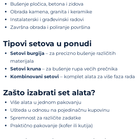
Bušenje pločica, betona i zidova
Obrada kamena, granita i keramike
Instalaterski i građevinski radovi
Završna obrada i poliranje površina
Tipovi setova u ponudi
Setovi burgija
– za precizno bušenje različitih
materijala
Setovi kruna
– za bušenje rupa većih prečnika
Kombinovani setovi
– komplet alata za više faza rada
Zašto izabrati set alata?
Više alata u jednom pakovanju
Ušteda u odnosu na pojedinačnu kupovinu
Spremnost za različite zadatke
Praktično pakovanje (kofer ili kutija)