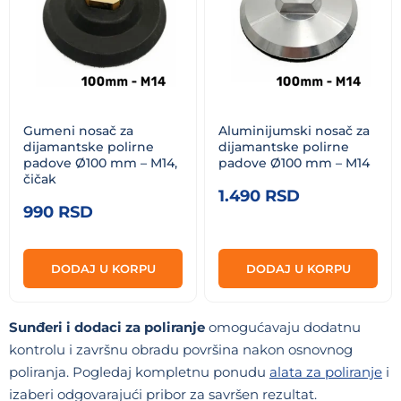
Gumeni nosač za
Aluminijumski nosač za
dijamantske polirne
dijamantske polirne
padove Ø100 mm – M14,
padove Ø100 mm – M14
čičak
1.490
RSD
990
RSD
DODAJ U KORPU
DODAJ U KORPU
Sunđeri i dodaci za poliranje
omogućavaju dodatnu
kontrolu i završnu obradu površina nakon osnovnog
poliranja. Pogledaj kompletnu ponudu
alata za poliranje
i
izaberi odgovarajući pribor za savršen rezultat.