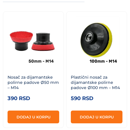
ceni:
od
niže
ka
višoj
Nosač za dijamantske
Plastični nosač za
polirne padove Ø50 mm
dijamantske polirne
– M14
padove Ø100 mm – M14
390
RSD
590
RSD
DODAJ U KORPU
DODAJ U KORPU