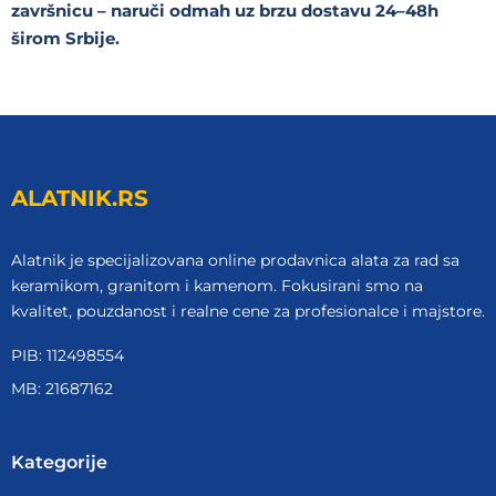
završnicu – naruči odmah uz brzu dostavu 24–48h
širom Srbije.
ALATNIK.RS
Alatnik je specijalizovana online prodavnica alata za rad sa
keramikom, granitom i kamenom. Fokusirani smo na
kvalitet, pouzdanost i realne cene za profesionalce i majstore.
PIB: 112498554
MB: 21687162
Kategorije