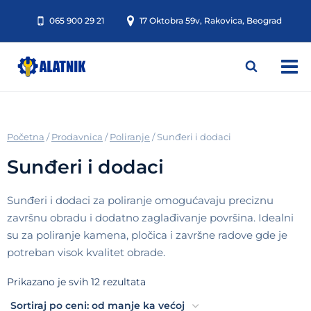
Skip
065 900 29 21
17 Oktobra 59v, Rakovica, Beograd
to
content
/
Prodavnica
/
Poliranje
/
Sunđeri i dodaci
Sunđeri i dodaci
Sunđeri i dodaci za poliranje omogućavaju preciznu
završnu obradu i dodatno zaglađivanje površina. Idealni
su za poliranje kamena, pločica i završne radove gde je
potreban visok kvalitet obrade.
Sortirano
Prikazano je svih 12 rezultata
po