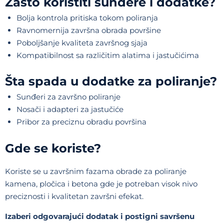
Zašto koristiti sunđere i dodatke?
Bolja kontrola pritiska tokom poliranja
Ravnomernija završna obrada površine
Poboljšanje kvaliteta završnog sjaja
Kompatibilnost sa različitim alatima i jastučićima
Šta spada u dodatke za poliranje?
Sunđeri za završno poliranje
Nosači i adapteri za jastučiće
Pribor za preciznu obradu površina
Gde se koriste?
Koriste se u završnim fazama obrade za poliranje
kamena, pločica i betona gde je potreban visok nivo
preciznosti i kvalitetan završni efekat.
Izaberi odgovarajući dodatak i postigni savršenu