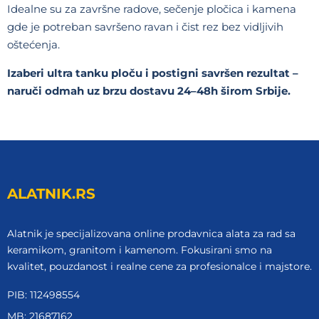
Idealne su za završne radove, sečenje pločica i kamena
gde je potreban savršeno ravan i čist rez bez vidljivih
oštećenja.
Izaberi ultra tanku ploču i postigni savršen rezultat –
naruči odmah uz brzu dostavu 24–48h širom Srbije.
ALATNIK.RS
Alatnik je specijalizovana online prodavnica alata za rad sa
keramikom, granitom i kamenom. Fokusirani smo na
kvalitet, pouzdanost i realne cene za profesionalce i majstore.
PIB: 112498554
MB: 21687162