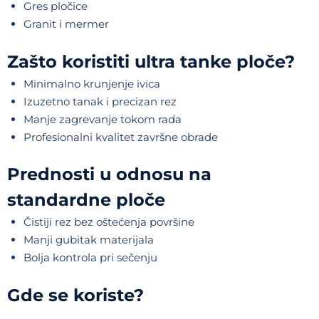
Gres pločice
Granit i mermer
Zašto koristiti ultra tanke ploče?
Minimalno krunjenje ivica
Izuzetno tanak i precizan rez
Manje zagrevanje tokom rada
Profesionalni kvalitet završne obrade
Prednosti u odnosu na
standardne ploče
Čistiji rez bez oštećenja površine
Manji gubitak materijala
Bolja kontrola pri sečenju
Gde se koriste?