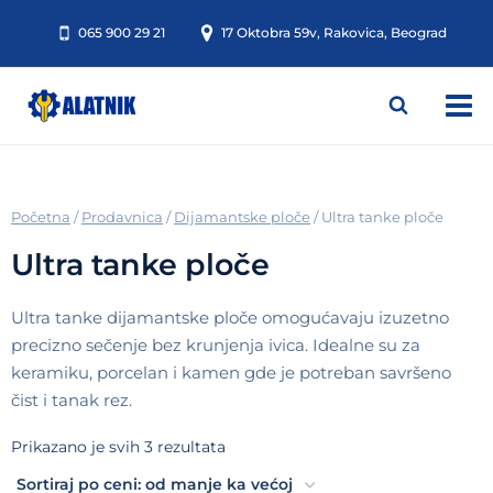
Skip
065 900 29 21
17 Oktobra 59v, Rakovica, Beograd
to
content
/
Prodavnica
/
Dijamantske ploče
/
Ultra tanke ploče
Ultra tanke ploče
Ultra tanke dijamantske ploče omogućavaju izuzetno
precizno sečenje bez krunjenja ivica. Idealne su za
keramiku, porcelan i kamen gde je potreban savršeno
čist i tanak rez.
Sortirano
Prikazano je svih 3 rezultata
po