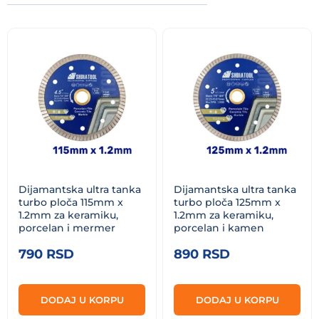
ceni:
od
niže
ka
višoj
Dijamantska ultra tanka
Dijamantska ultra tanka
turbo ploča 115mm x
turbo ploča 125mm x
1.2mm za keramiku,
1.2mm za keramiku,
porcelan i mermer
porcelan i kamen
790
RSD
890
RSD
DODAJ U KORPU
DODAJ U KORPU