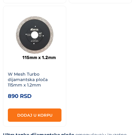
W Mesh Turbo
dijamantska ploča
115mm x 1.2mm
890
RSD
DODAJ U KORPU
Ultra tanke dijamantske ploče
omogućavaju izuzetno