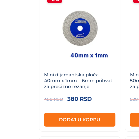
od
niže
ka
višoj
Mini dijamantska ploča
Min
40mm x 1mm – 6mm prihvat
50m
za precizno rezanje
za 
Originalna
Trenutna
380
RSD
480
RSD
520
cena
cena
je
je:
DODAJ U KORPU
bila:
380 RSD.
480 RSD.