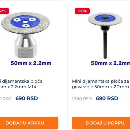
57%
-50%
i dijamantska ploča
Mini dijamantska ploča za
m x 2.2mm M14
graviranje 50mm x 2.2mm
Originalna
Trenutna
Originalna
Tre
690
RSD
690
RSD
90
RSD
1.390
RSD
cena
cena
cena
cen
je
je:
je
je:
bila:
690 RSD.
bila:
690
DODAJ U KORPU
DODAJ U KORPU