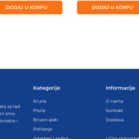
DODAJ U KORPU
DODAJ U KORPU
Kategorije
Informacije
Krune
O nama
ata za rad
Ploče
Kontakt
ani smo
Brusni alati
Dostava
ionalce i
Poliranje
Blog
Adapteri i pribor
Lično preuzima