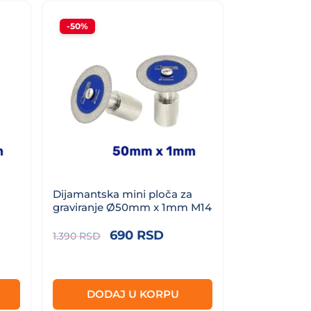
-50%
Dijamantska mini ploča za
graviranje Ø50mm x 1mm M14
nutna
Originalna
Trenutna
690
RSD
1.390
RSD
a
cena
cena
je
je:
 RSD.
bila:
690 RSD.
DODAJ U KORPU