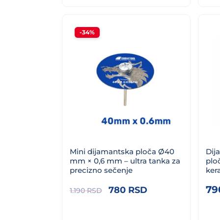
1.290 RSD.
-34%
Mini dijamantska ploča Ø40
Dij
mm × 0,6 mm – ultra tanka za
plo
precizno sečenje
ker
Originalna
Trenutna
7
780
RSD
1.190
RSD
cena
cena
je
je: