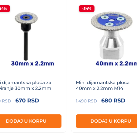
44%
-54%
i dijamantska ploča za
Mini dijamantska ploča
viranje 30mm x 2.2mm
40mm x 2.2mm M14
Originalna
Trenutna
Originalna
Tre
670
RSD
680
RSD
0
RSD
1.490
RSD
cena
cena
cena
cen
je
je:
je
je:
DODAJ U KORPU
DODAJ U KORPU
bila:
670 RSD.
bila:
680
1.190 RSD.
1.490 RSD.