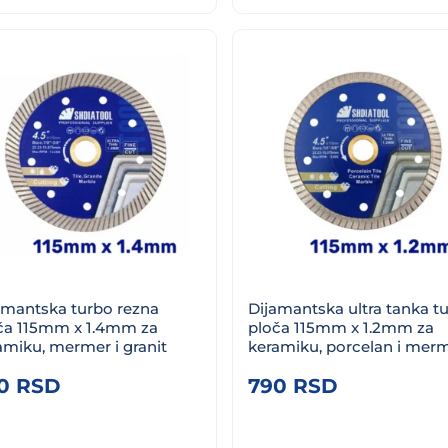
1.590 RSD.
1.390 RSD.
amantska turbo rezna
Dijamantska ultra tanka t
ča 115mm x 1.4mm za
ploča 115mm x 1.2mm za
amiku, mermer i granit
keramiku, porcelan i mer
90
RSD
790
RSD