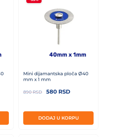
30
Mini dijamantska ploča Ø40
mm x 1 mm
utna
Originalna
Trenutna
580
RSD
890
RSD
a
cena
cena
je
je:
RSD.
bila:
580 RSD.
DODAJ U KORPU
890 RSD.