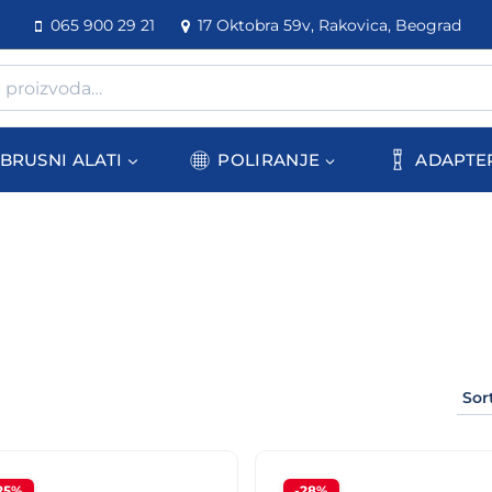
065 900 29 21
17 Oktobra 59v, Rakovica, Beograd
BRUSNI ALATI
POLIRANJE
ADAPTE
25%
-28%