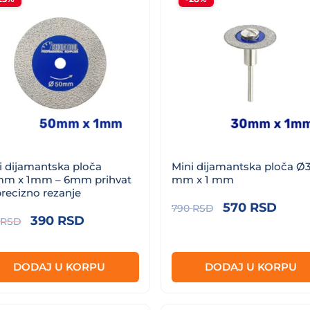
i dijamantska ploča
Mini dijamantska ploča Ø
m x 1mm – 6mm prihvat
mm x 1 mm
precizno rezanje
Originalna
Tren
570
RSD
790
RSD
Originalna
Trenutna
390
RSD
RSD
cena
cen
cena
cena
je
je:
je
je:
bila:
570 
DODAJ U KORPU
DODAJ U KORPU
bila:
390 RSD.
790 RSD.
520 RSD.