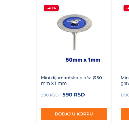
-40%
-
Mini dijamantska ploča Ø50
Min
mm x 1 mm
gra
Originalna
Trenutna
590
RSD
990
RSD
1.19
cena
cena
je
je:
DODAJ U KORPU
bila:
590 RSD.
990 RSD.