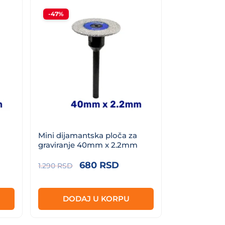
-47%
Mini dijamantska ploča za
graviranje 40mm x 2.2mm
nutna
Originalna
Trenutna
680
RSD
1.290
RSD
a
cena
cena
je
je:
DODAJ U KORPU
 RSD.
bila:
680 RSD.
1.290 RSD.