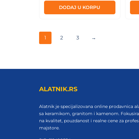
bila:
780 RSD.
DODAJ U KORPU
1.190 RSD.
1
2
3
→
ALATNIK.RS
Alatnik je specijalizovana online prodavnica al
sa keramikom, granitom i kamenom. Fokusir
na kvalitet, pouzdanost i realne cene za profes
majstore.