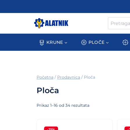
Skip
to
content
Pretraga
za:
KRUNE
PLOČE
/
Prodavnica
/
Ploča
Ploča
Sortirano
Prikaz 1–16 od 34 rezultata
po
ceni:
-21%
-