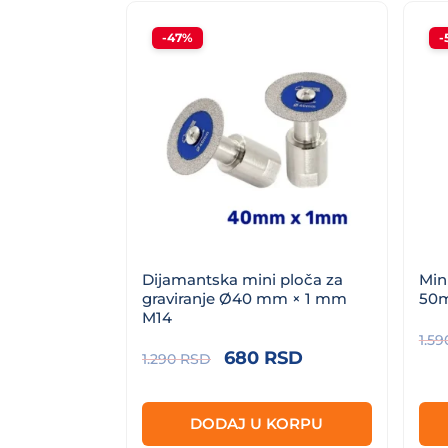
-47%
-
Dijamantska mini ploča za
Min
graviranje Ø40 mm × 1 mm
50m
M14
1.5
Originalna
Trenutna
680
RSD
1.290
RSD
cena
cena
je
je:
DODAJ U KORPU
bila:
680 RSD.