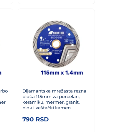
1.390 RSD.
urbo
Dijamantska mrežasta rezna
ploča 115mm za porcelan,
mer
keramiku, mermer, granit,
blok i veštački kamen
790
RSD